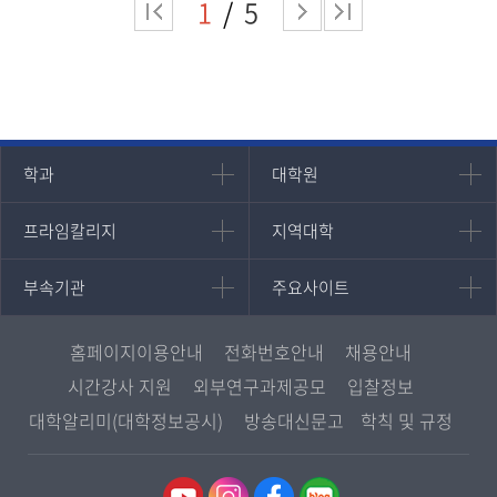
1
5
인문과학대학
대학원
학과
대학원
대학원
국어국문학과
프라임칼리지
지역대학
프라임칼리지
지역대학
경영대학원
영어영문학과
학사학위과정
지역대학 포털
중어중문학과
부속기관
주요사이트
부속기관
주요사이트
평생교육과정
서울지역대학
프랑스언어문화학과
중앙도서관
멘토링
부산지역대학
일본학과
원격교육혁신연구원
진로심리상담
홈페이지이용안내
전화번호안내
채용안내
대구경북지역대학
통합인문학연구소
교육정보화본부
시간강사 지원
외부연구과제공모
입찰정보
인천지역대학
사회과학대학
디지털미디어센터
국립대학육성사업
대학알리미(대학정보공시)
방송대신문고
학칙 및 규정
광주전남지역대학
법학과
종합교육연수원
OpenVLab
대전충남지역대학
행정학과
교양교육원
울산지역대학