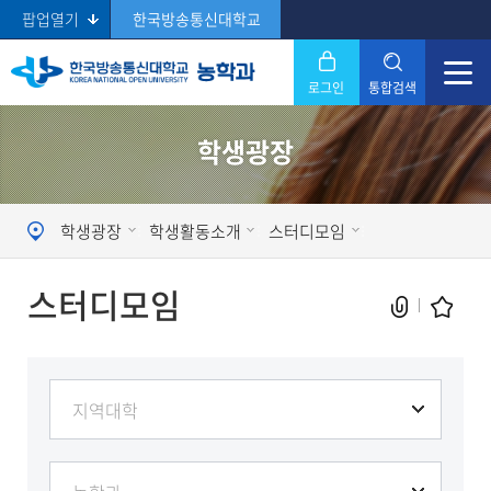
팝업열기
한국방송통신대학교
로그인
통합검색
닫기
학생광장
Search
학생광장
학생활동소개
스터디모임
스터디모임
현재 페이지를 즐겨찾는 메뉴로
등록하시겠습니까?
메뉴추가