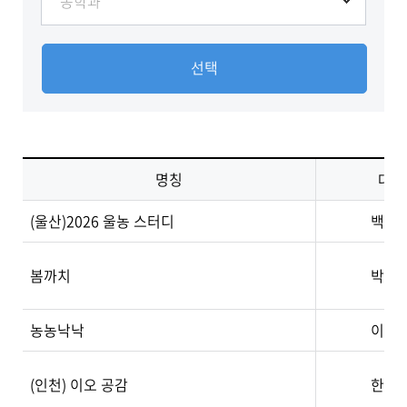
선택
명칭
대표
(울산)2026 울농 스터디
백낙
봄까치
박준
농농낙낙
이경
(인천) 이오 공감
한유