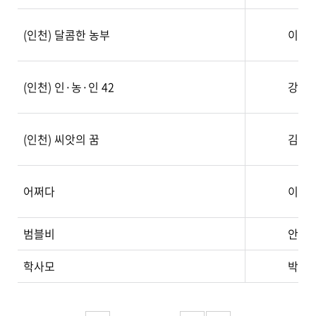
(인천) 달콤한 농부
이현
(인천) 인·농·인 42
강순
(인천) 씨앗의 꿈
김동
어쩌다
이재
범블비
안소
학사모
박주