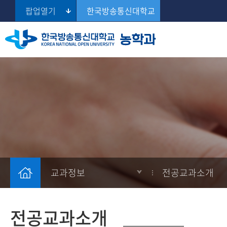
팝업열기
한국방송통신대학교
교육목표 및 연혁
교과과정
학습정보
학생게시판
공지사항
Se
교수진 소개
전공교과소개
학과일정
학생활동소개
설문
학과사무실
농학과 학생회 게시판
튜터소개
교과정보
전공교과소개
전공교과소개