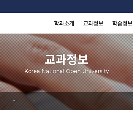
학과소개
교과정보
학습정보
착한 등
착한 등
착한 등
착한 등
착한 등
교과정보
arch
Korea National Open University
KN
KN
KN
KN
KN
출판
출판
출판
출판
출판